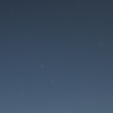
Der Wartungsmodus is
eingeschaltet
Die Website ist in Kürze wieder erreichbar
Passwort zurücksetzen