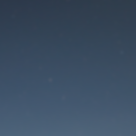
Der Wartungsmodus is
eingeschaltet
Die Website ist in Kürze wieder erreichbar
Passwort zurücksetzen