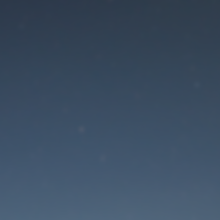
Der Wartungsmodus is
eingeschaltet
Die Website ist in Kürze wieder erreichbar
Passwort zurücksetzen