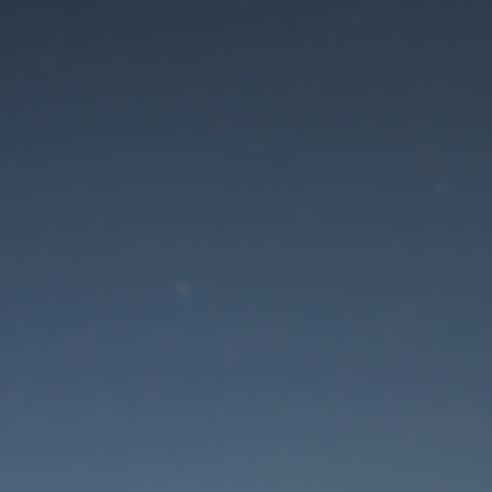
Der Wartungsmodus is
eingeschaltet
Die Website ist in Kürze wieder erreichbar
Passwort zurücksetzen