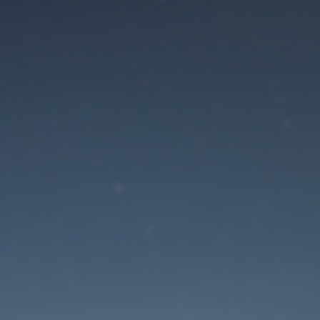
Der Wartungsmodus is
eingeschaltet
Die Website ist in Kürze wieder erreichbar
Passwort zurücksetzen