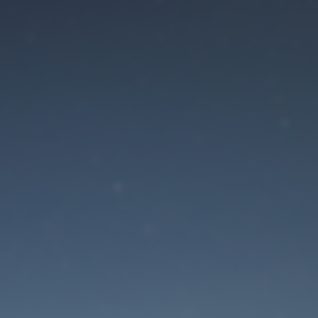
Der Wartungsmodus is
eingeschaltet
Die Website ist in Kürze wieder erreichbar
Passwort zurücksetzen