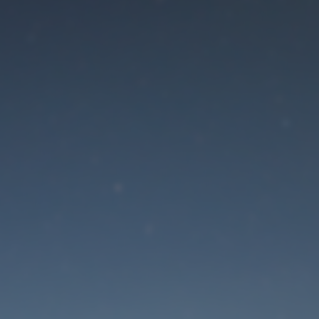
Der Wartungsmodus is
eingeschaltet
Die Website ist in Kürze wieder erreichbar
Passwort zurücksetzen