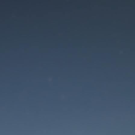
Der Wartungsmodus is
eingeschaltet
Die Website ist in Kürze wieder erreichbar
Passwort zurücksetzen