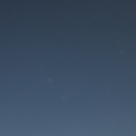
Der Wartungsmodus is
eingeschaltet
Die Website ist in Kürze wieder erreichbar
Passwort zurücksetzen