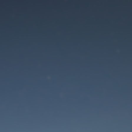
Der Wartungsmodus is
eingeschaltet
Die Website ist in Kürze wieder erreichbar
Passwort zurücksetzen