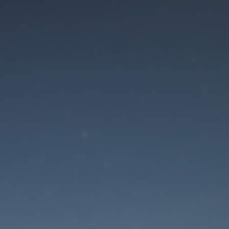
Der Wartungsmodus is
eingeschaltet
Die Website ist in Kürze wieder erreichbar
Passwort zurücksetzen