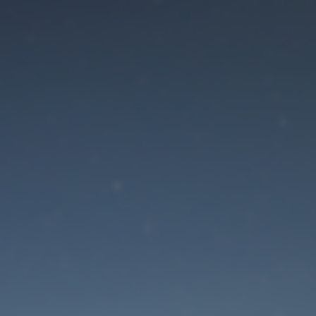
Der Wartungsmodus is
eingeschaltet
Die Website ist in Kürze wieder erreichbar
Passwort zurücksetzen