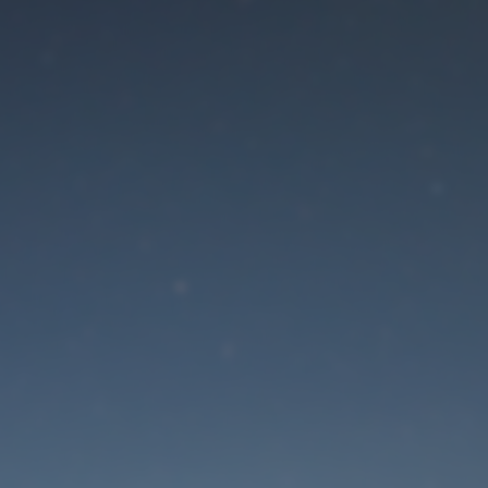
Der Wartungsmodus is
eingeschaltet
Die Website ist in Kürze wieder erreichbar
Passwort zurücksetzen