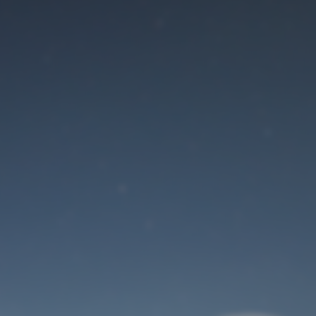
Der Wartungsmodus
ist eingeschaltet
Die Website ist in Kürze wieder erreichbar
Benutzeranmeldung