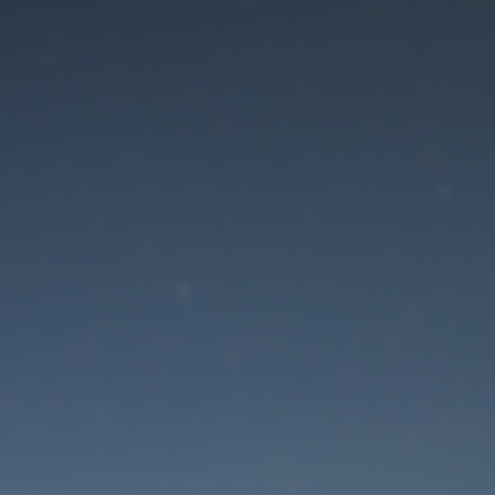
Der Wartungsmodus is
eingeschaltet
Die Website ist in Kürze wieder erreichbar
Passwort zurücksetzen