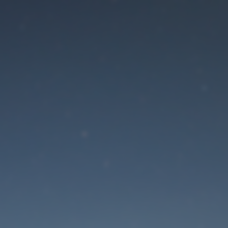
Der Wartungsmodus is
eingeschaltet
Die Website ist in Kürze wieder erreichbar
Passwort zurücksetzen