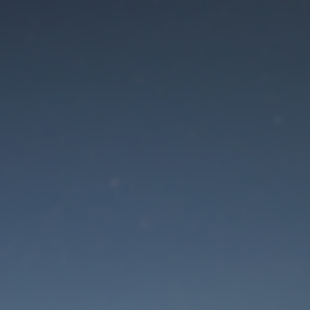
Der Wartungsmodus is
eingeschaltet
Die Website ist in Kürze wieder erreichbar
Passwort zurücksetzen