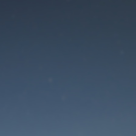
Der Wartungsmodus is
eingeschaltet
Die Website ist in Kürze wieder erreichbar
Passwort zurücksetzen