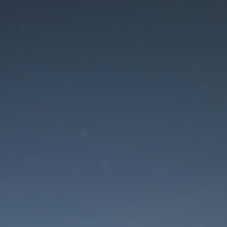
Der Wartungsmodus is
eingeschaltet
Die Website ist in Kürze wieder erreichbar
Passwort zurücksetzen