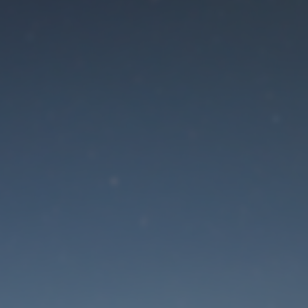
Der Wartungsmodus is
eingeschaltet
Die Website ist in Kürze wieder erreichbar
Passwort zurücksetzen