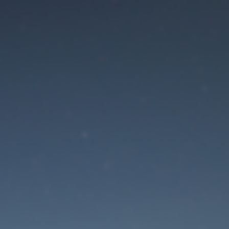
Der Wartungsmodus is
eingeschaltet
Die Website ist in Kürze wieder erreichbar
Passwort zurücksetzen