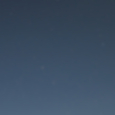
Der Wartungsmodus is
eingeschaltet
Die Website ist in Kürze wieder erreichbar
Passwort zurücksetzen