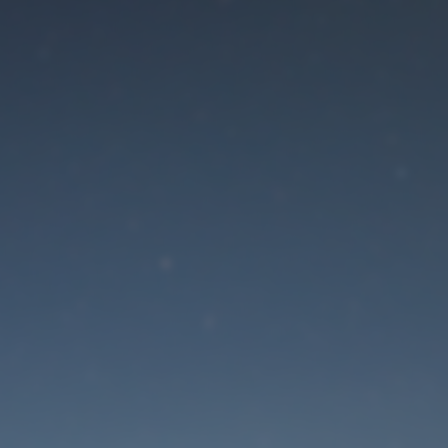
Der Wartungsmodus is
eingeschaltet
Die Website ist in Kürze wieder erreichbar
Passwort zurücksetzen