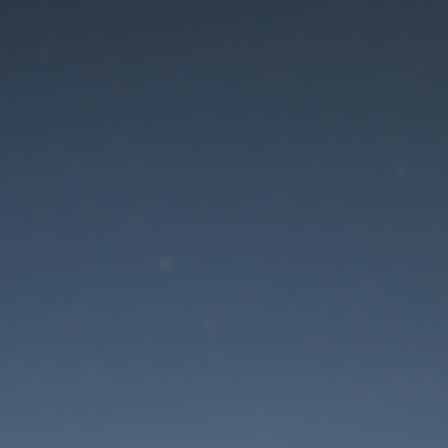
Der Wartungsmodus is
eingeschaltet
Die Website ist in Kürze wieder erreichbar
Passwort zurücksetzen