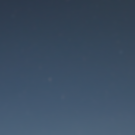
Der Wartungsmodus is
eingeschaltet
Die Website ist in Kürze wieder erreichbar
Passwort zurücksetzen