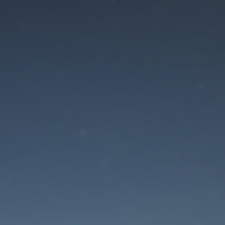
Der Wartungsmodus is
eingeschaltet
Die Website ist in Kürze wieder erreichbar
Passwort zurücksetzen