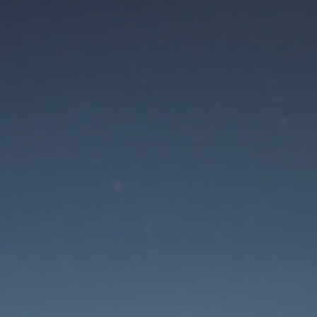
Der Wartungsmodus is
eingeschaltet
Die Website ist in Kürze wieder erreichbar
Passwort zurücksetzen