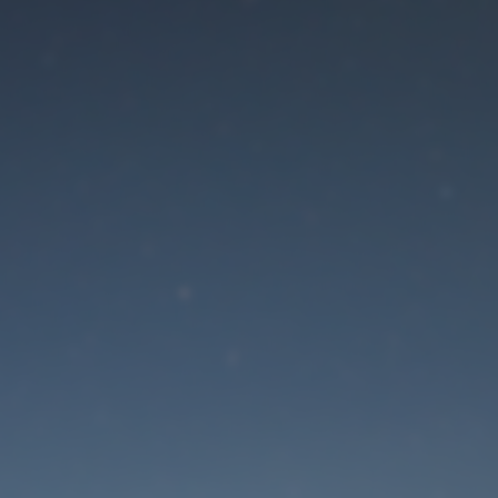
Der Wartungsmodus is
eingeschaltet
Die Website ist in Kürze wieder erreichbar
Passwort zurücksetzen