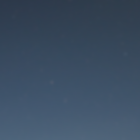
Der Wartungsmodus is
eingeschaltet
Die Website ist in Kürze wieder erreichbar
Passwort zurücksetzen