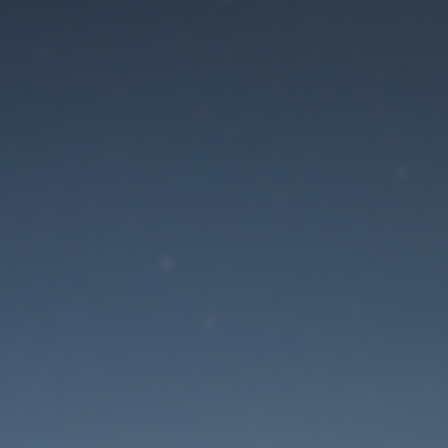
Der Wartungsmodus is
eingeschaltet
Die Website ist in Kürze wieder erreichbar
Passwort zurücksetzen