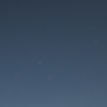
Der Wartungsmodus is
eingeschaltet
Die Website ist in Kürze wieder erreichbar
Passwort zurücksetzen