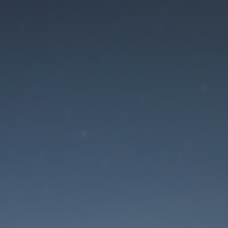
Der Wartungsmodus is
eingeschaltet
Die Website ist in Kürze wieder erreichbar
Passwort zurücksetzen