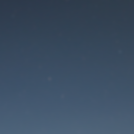
Der Wartungsmodus is
eingeschaltet
Die Website ist in Kürze wieder erreichbar
Passwort zurücksetzen