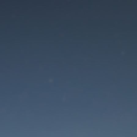
Der Wartungsmodus is
eingeschaltet
Die Website ist in Kürze wieder erreichbar
Passwort zurücksetzen