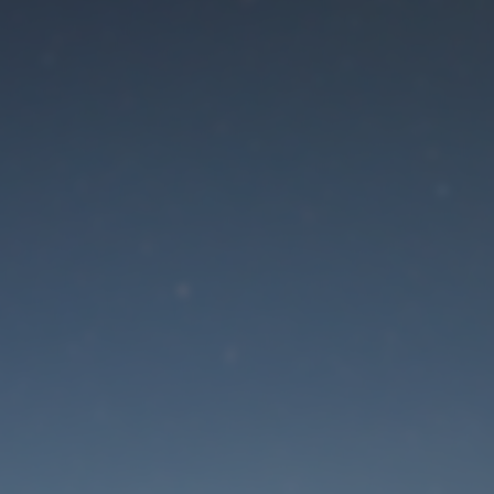
Der Wartungsmodus is
eingeschaltet
Die Website ist in Kürze wieder erreichbar
Passwort zurücksetzen