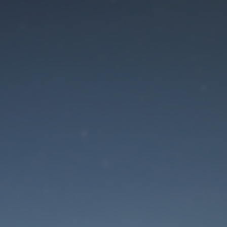
Der Wartungsmodus is
eingeschaltet
Die Website ist in Kürze wieder erreichbar
Passwort zurücksetzen