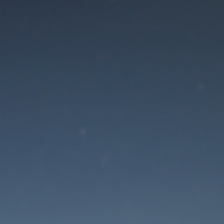
Der Wartungsmodus is
eingeschaltet
Die Website ist in Kürze wieder erreichbar
Passwort zurücksetzen