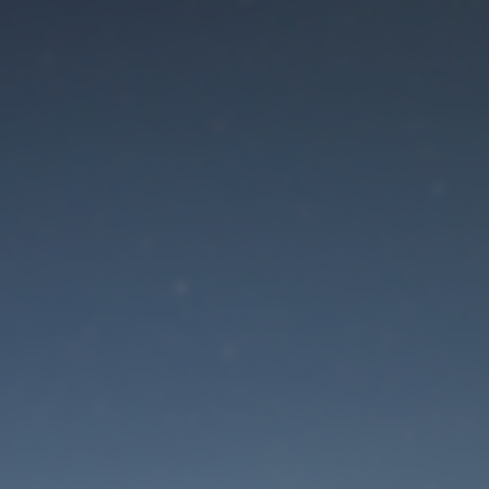
Der Wartungsmodus is
eingeschaltet
Die Website ist in Kürze wieder erreichbar
Passwort zurücksetzen