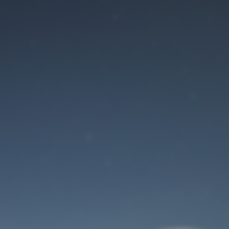
Der Wartungsmodus
ist eingeschaltet
Die Website ist in Kürze wieder erreichbar
Benutzeranmeldung