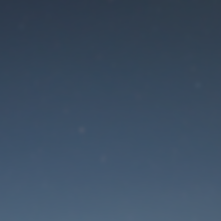
Der Wartungsmodus is
eingeschaltet
Die Website ist in Kürze wieder erreichbar
Passwort zurücksetzen