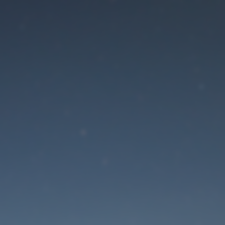
Der Wartungsmodus is
eingeschaltet
Die Website ist in Kürze wieder erreichbar
Passwort zurücksetzen