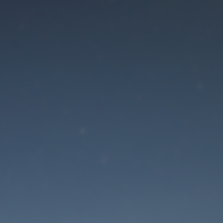
Der Wartungsmodus is
eingeschaltet
Die Website ist in Kürze wieder erreichbar
Passwort zurücksetzen