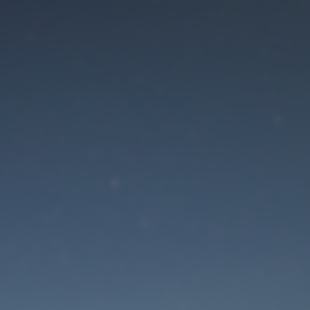
Der Wartungsmodus is
eingeschaltet
Die Website ist in Kürze wieder erreichbar
Passwort zurücksetzen