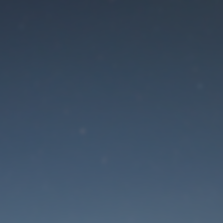
Der Wartungsmodus is
eingeschaltet
Die Website ist in Kürze wieder erreichbar
Passwort zurücksetzen