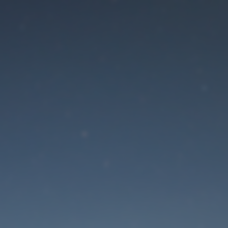
Der Wartungsmodus is
eingeschaltet
Die Website ist in Kürze wieder erreichbar
Passwort zurücksetzen