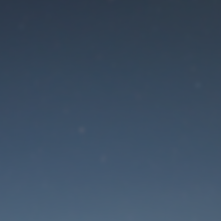
Der Wartungsmodus is
eingeschaltet
Die Website ist in Kürze wieder erreichbar
Passwort zurücksetzen