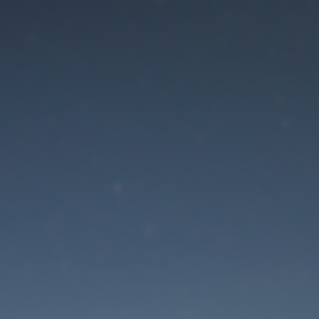
Der Wartungsmodus is
eingeschaltet
Die Website ist in Kürze wieder erreichbar
Passwort zurücksetzen