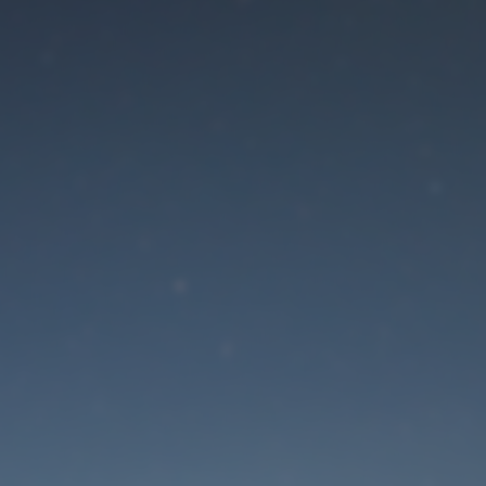
Der Wartungsmodus is
eingeschaltet
Die Website ist in Kürze wieder erreichbar
Passwort zurücksetzen