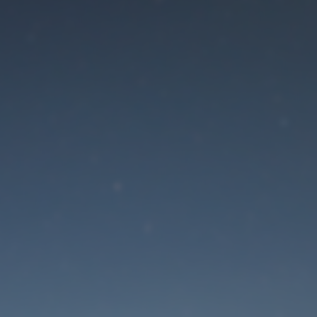
Der Wartungsmodus is
eingeschaltet
Die Website ist in Kürze wieder erreichbar
Passwort zurücksetzen