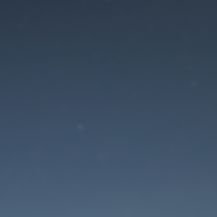
Der Wartungsmodus is
eingeschaltet
Die Website ist in Kürze wieder erreichbar
Passwort zurücksetzen